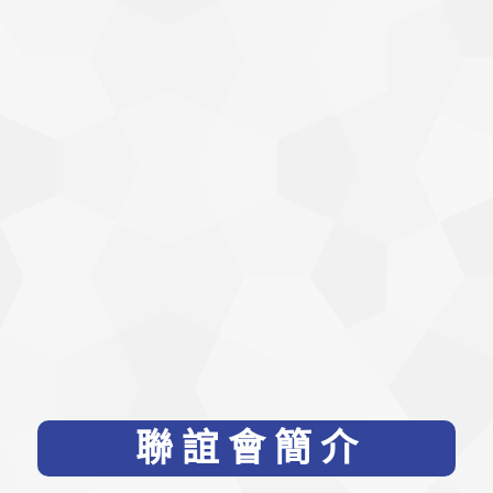
聯 誼 會 簡 介