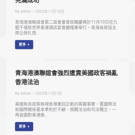
完滿成功
By
admin
2023年11月13日
青海港澳聯誼會第二屆會董會就職慶典於11月10日在九
龍千禧新世界香港酒店宴會廳隆重舉行。青海省政協主
席公保扎西…
更多
青海港澳聯誼會強烈遣責美國政客禍亂
香港法治
By
admin
2023年11月7日
美國無良政客無視香港重回正軌的客觀事實，置國際法
和國際關係基本準則於不顧，挑戰法治和司法獨立，一
再妄圖對香港進…
更多