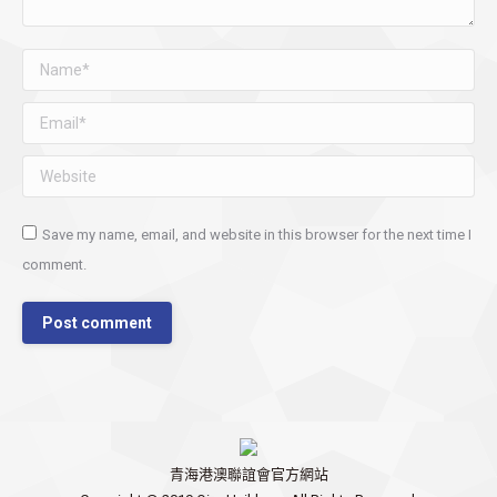
Name *
Email *
Website
Save my name, email, and website in this browser for the next time I
comment.
Post comment
青海港澳聯誼會官方網站