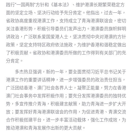
践行“一国两制”方针和《基本法》、维护港澳长期繁荣稳定方
面的坚定立场、坚决行动给予充分肯定。他指出，过去一年，
省政协高度重视港澳工作，支持成立了青海港澳联谊会，密切
关注香港形势，积极引导委员们发声出力。港澳委员旗帜鲜明
讲政治，广泛联系爱国爱港人士，坚决贯彻中央对港澳的方针
政策，坚定支持特区政府依法施政，为维护香港和谐稳定做出
了积极贡献。省政协和港澳委员所做的工作得到有关部门的充
分肯定。
多杰热旦强调，新的一年，要全面贯彻习近平总书记关于
港澳工作的重要讲话精神，进一步增强委员的政治责任担当，
广泛团结香港、澳门社会各界人士，凝聚正能量，努力在香港
澳门社会事务中发挥积极作用；要充分发挥港澳委员的独特优
势，多宣传推介青海，积极建言献策，助力青海进一步扩大开
放；要发挥好青海港澳联谊会的作用，为促进青港、青澳交流
合作积极搭建平台，进一步丰富活动载体，强化工作成效，为
推动港澳和青海发展作出新的更大贡献。