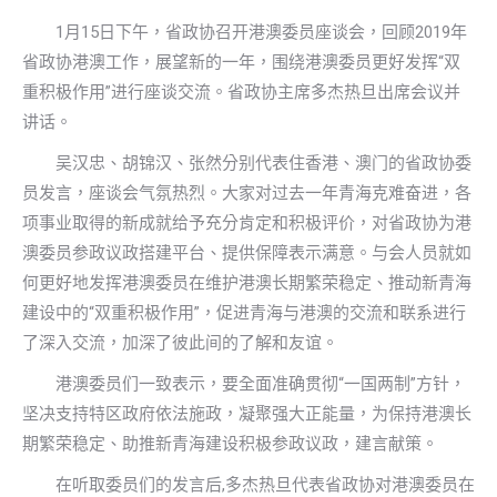
1月15日下午，省政协召开港澳委员座谈会，回顾2019年
省政协港澳工作，展望新的一年，围绕港澳委员更好发挥“双
重积极作用”进行座谈交流。省政协主席多杰热旦出席会议并
讲话。
吴汉忠、胡锦汉、张然分别代表住香港、澳门的省政协委
员发言，座谈会气氛热烈。大家对过去一年青海克难奋进，各
项事业取得的新成就给予充分肯定和积极评价，对省政协为港
澳委员参政议政搭建平台、提供保障表示满意。与会人员就如
何更好地发挥港澳委员在维护港澳长期繁荣稳定、推动新青海
建设中的“双重积极作用”，促进青海与港澳的交流和联系进行
了深入交流，加深了彼此间的了解和友谊。
港澳委员们一致表示，要全面准确贯彻“一国两制”方针，
坚决支持特区政府依法施政，凝聚强大正能量，为保持港澳长
期繁荣稳定、助推新青海建设积极参政议政，建言献策。
在听取委员们的发言后,多杰热旦代表省政协对港澳委员在