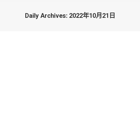
Daily Archives:
2022年10月21日
You are here:
2022年10月青海省領導訪澳 參加澳區
省級政協委員聯誼會
最新消息
By
admin
2022年10月21日
Leave a comment
2022年10月青海省領導訪澳 參加澳區省級政協委員聯
誼會